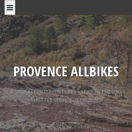
Skip
to
content
PROVENCE ALLBIKES
ORGANISATEUR D'AVENTURES – SEJOURS ENDURO –
SHUTTLE SERVICE – COACHING