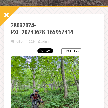
28062024-
PXL_20240628_165952414
juillet 11, 2024
admin
Follow