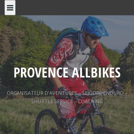
Skip
to
content
PROVENCE ALLBIKES
ORGANISATEUR D'AVENTURES – SEJOURS ENDURO –
SHUTTLE SERVICE – COACHING