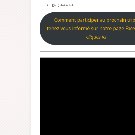
D- : +++
++
Comment participer au prochain trip
tenez vous informé sur notre page Fac
cliquez ici