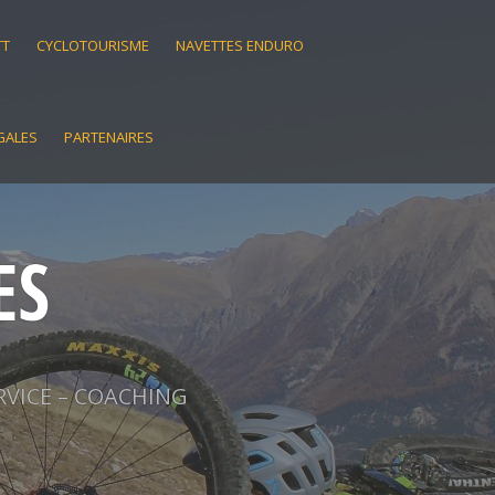
TT
CYCLOTOURISME
NAVETTES ENDURO
GALES
PARTENAIRES
ES
RVICE – COACHING