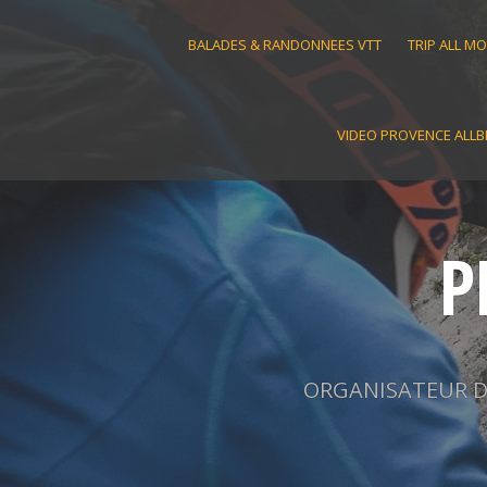
Skip
to
BALADES & RANDONNEES VTT
TRIP ALL M
content
VIDEO PROVENCE ALLB
P
ORGANISATEUR D'