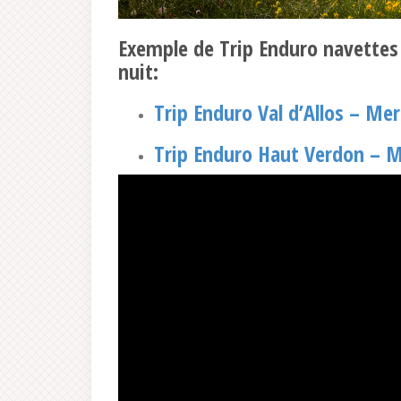
Exemple de Trip Enduro navettes
nuit:
Trip Enduro Val d’Allos – Mer
Trip Enduro Haut Verdon – M