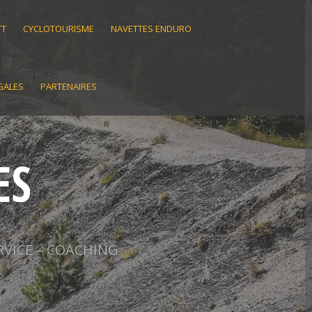
TT
CYCLOTOURISME
NAVETTES ENDURO
GALES
PARTENAIRES
ES
RVICE – COACHING