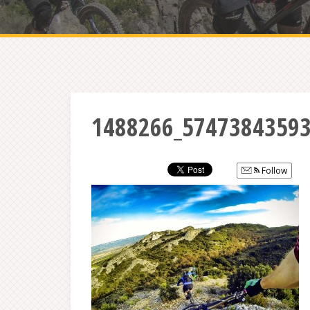
1488266_57473843593
Follow