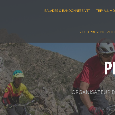
Skip
to
BALADES & RANDONNEES VTT
TRIP ALL M
content
VIDEO PROVENCE ALLB
P
ORGANISATEUR D'