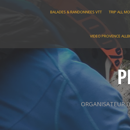
Skip
to
BALADES & RANDONNEES VTT
TRIP ALL M
content
VIDEO PROVENCE ALLB
P
ORGANISATEUR D'