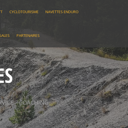
TT
CYCLOTOURISME
NAVETTES ENDURO
GALES
PARTENAIRES
ES
RVICE – COACHING